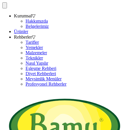
Kurumsal
▽
Hakkımızda
Belgelerimiz
Ürünler
Rehberler
▽
Tarifler
Yemekler
Malzemeler
Teknikler
Nasıl Yapılır
Eşleşme Rehberi
Diyet Rehberleri
Mevsimlik Menüler
Profesyonel Rehberler