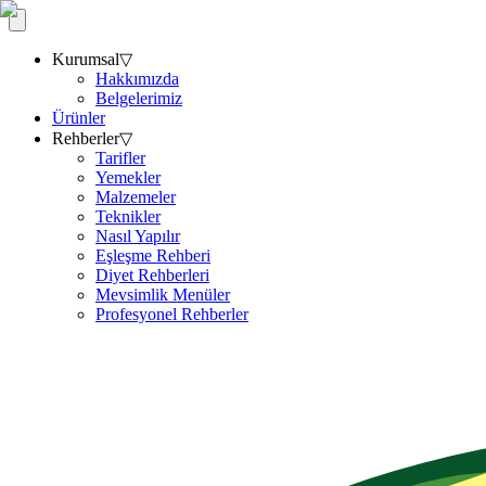
Kurumsal
▽
Hakkımızda
Belgelerimiz
Ürünler
Rehberler
▽
Tarifler
Yemekler
Malzemeler
Teknikler
Nasıl Yapılır
Eşleşme Rehberi
Diyet Rehberleri
Mevsimlik Menüler
Profesyonel Rehberler