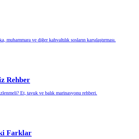
uka, muhammara ve diğer kahvaltılık sosların karşılaştırması.
siz Rehber
 izlenmeli? Et, tavuk ve balık marinasyonu rehberi.
ki Farklar