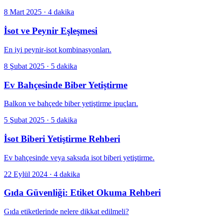
8 Mart 2025
·
4 dakika
İsot ve Peynir Eşleşmesi
En iyi peynir-isot kombinasyonları.
8 Şubat 2025
·
5 dakika
Ev Bahçesinde Biber Yetiştirme
Balkon ve bahçede biber yetiştirme ipuçları.
5 Şubat 2025
·
5 dakika
İsot Biberi Yetiştirme Rehberi
Ev bahçesinde veya saksıda isot biberi yetiştirme.
22 Eylül 2024
·
4 dakika
Gıda Güvenliği: Etiket Okuma Rehberi
Gıda etiketlerinde nelere dikkat edilmeli?