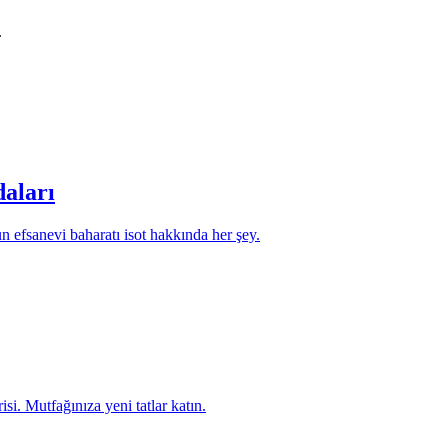
.
daları
nun efsanevi baharatı isot hakkında her şey.
si. Mutfağınıza yeni tatlar katın.