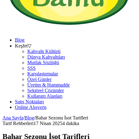
Blog
Keşfet
▽
Kahvaltı Kültürü
Dünya Kahvaltıları
Mutfak Sözlüğü
SSS
Karşılaştırmalar
Özel Günler
Üretim & Hammadde
Sektörel Çözümler
Kullanım Alanları
Satış Noktaları
Online Alışveriş
Ana Sayfa
/
Blog
/
Bahar Sezonu İsot Tarifleri
Tarif Rehberleri
17 Nisan 2025
4 dakika
Bahar Sezonu İsot Tarifleri