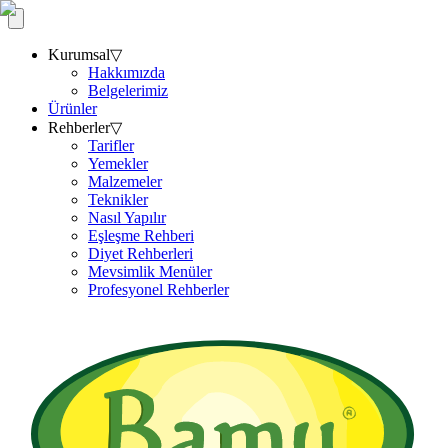
Kurumsal
▽
Hakkımızda
Belgelerimiz
Ürünler
Rehberler
▽
Tarifler
Yemekler
Malzemeler
Teknikler
Nasıl Yapılır
Eşleşme Rehberi
Diyet Rehberleri
Mevsimlik Menüler
Profesyonel Rehberler