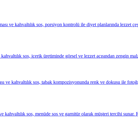
sı ve kahvaltılık sos, porsiyon kontrolü ile diyet planlarında lezzet çeşi
e kahvaltılık sos, içerik üretiminde görsel ve lezzet açısından zengin mal
ması ve kahvaltılık sos, tabak kompozisyonunda renk ve dokusu ile fotoğ
sı ve kahvaltılık sos, menüde sos ve garnitür olarak müşteri tercihi sun