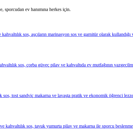
ye, sporcudan ev hanımına herkes için.
e kahvaltılık sos, aşçıların marinasyon sos ve garnitür olarak kullandığı
 kahvaltılık sos, çorba güveç pilav ve kahvaltıda ev mutfağının vazgeçilm
lık sos, tost sandviç makarna ve lavaşta pratik ve ekonomik öğrenci lezze
 ve kahvaltılık sos, tavuk yumurta pilav ve makarna ile sporcu beslenme