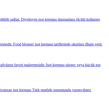
tliliği sağlar. Diyetisyen isot kreması danışanlara ölçülü kullanım
zemedir. Food blogger isot kreması tariflerinde okurlara ilham verir.
rafçıların favori malzemesidir. İsot kreması süzgeç veya küçük top
ar. Restoran isot kreması Türk mutfağı sunumunda vazgeçilmez