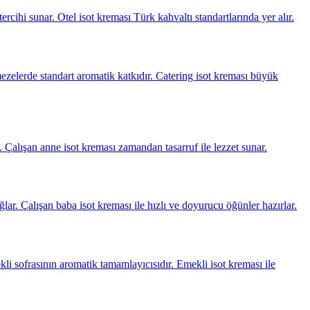
cihi sunar. Otel isot kreması Türk kahvaltı standartlarında yer alır.
 mezelerde standart aromatik katkıdır. Catering isot kreması büyük
r. Çalışan anne isot kreması zamandan tasarruf ile lezzet sunar.
ğlar. Çalışan baba isot kreması ile hızlı ve doyurucu öğünler hazırlar.
li sofrasının aromatik tamamlayıcısıdır. Emekli isot kreması ile