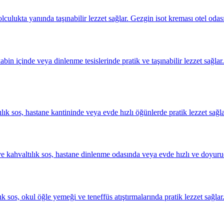
olculukta yanında taşınabilir lezzet sağlar. Gezgin isot kreması otel odas
kabin içinde veya dinlenme tesislerinde pratik ve taşınabilir lezzet sa
lık sos, hastane kantininde veya evde hızlı öğünlerde pratik lezzet sağl
 ve kahvaltılık sos, hastane dinlenme odasında veya evde hızlı ve doyuruc
ık sos, okul öğle yemeği ve teneffüs atıştırmalarında pratik lezzet sağlar