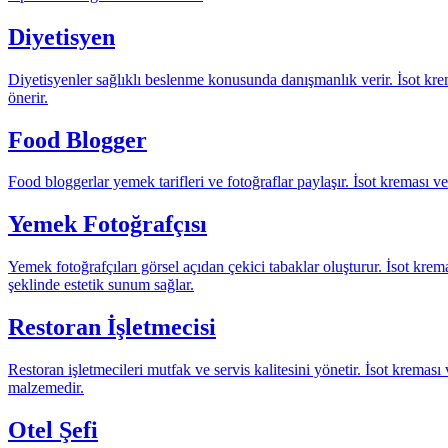
Diyetisyen
Diyetisyenler sağlıklı beslenme konusunda danışmanlık verir. İsot krema
önerir.
Food Blogger
Food bloggerlar yemek tarifleri ve fotoğraflar paylaşır. İsot kreması v
Yemek Fotoğrafçısı
Yemek fotoğrafçıları görsel açıdan çekici tabaklar oluşturur. İsot kre
şeklinde estetik sunum sağlar.
Restoran İşletmecisi
Restoran işletmecileri mutfak ve servis kalitesini yönetir. İsot krema
malzemedir.
Otel Şefi