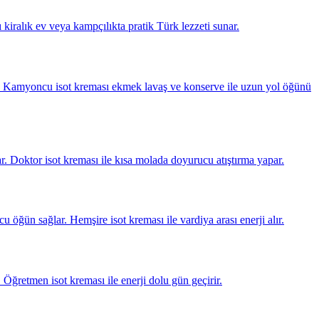
ı kiralık ev veya kampçılıkta pratik Türk lezzeti sunar.
ğlar. Kamyoncu isot kreması ekmek lavaş ve konserve ile uzun yol öğünü
ar. Doktor isot kreması ile kısa molada doyurucu atıştırma yapar.
u öğün sağlar. Hemşire isot kreması ile vardiya arası enerji alır.
. Öğretmen isot kreması ile enerji dolu gün geçirir.