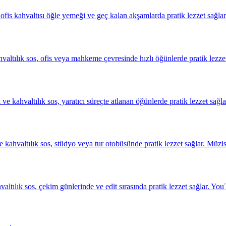
, ofis kahvaltısı öğle yemeği ve geç kalan akşamlarda pratik lezzet sağlar
ltılık sos, ofis veya mahkeme çevresinde hızlı öğünlerde pratik lezzet 
ve kahvaltılık sos, yaratıcı süreçte atlanan öğünlerde pratik lezzet sağlar
kahvaltılık sos, stüdyo veya tur otobüsünde pratik lezzet sağlar. Müzisy
hvaltılık sos, çekim günlerinde ve edit sırasında pratik lezzet sağlar. Yo