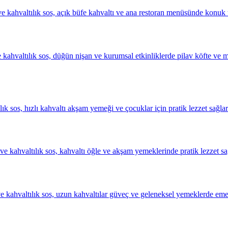
 kahvaltılık sos, açık büfe kahvaltı ve ana restoran menüsünde konuk ter
ve kahvaltılık sos, düğün nişan ve kurumsal etkinliklerde pilav köfte ve
lık sos, hızlı kahvaltı akşam yemeği ve çocuklar için pratik lezzet sağla
 ve kahvaltılık sos, kahvaltı öğle ve akşam yemeklerinde pratik lezzet sa
ve kahvaltılık sos, uzun kahvaltılar güveç ve geleneksel yemeklerde emek