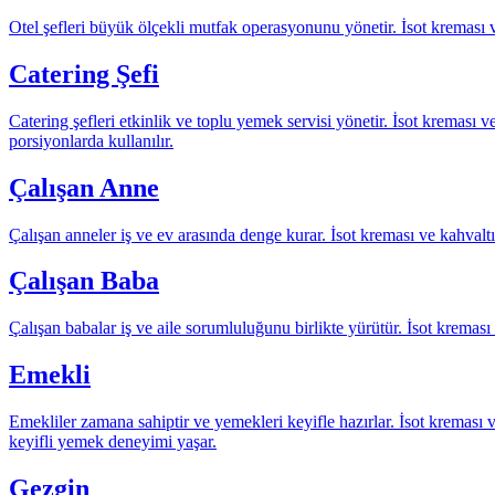
Otel şefleri büyük ölçekli mutfak operasyonunu yönetir. İsot kreması ve
Catering Şefi
Catering şefleri etkinlik ve toplu yemek servisi yönetir. İsot kreması 
porsiyonlarda kullanılır.
Çalışan Anne
Çalışan anneler iş ve ev arasında denge kurar. İsot kreması ve kahvaltı
Çalışan Baba
Çalışan babalar iş ve aile sorumluluğunu birlikte yürütür. İsot kreması
Emekli
Emekliler zamana sahiptir ve yemekleri keyifle hazırlar. İsot kreması 
keyifli yemek deneyimi yaşar.
Gezgin