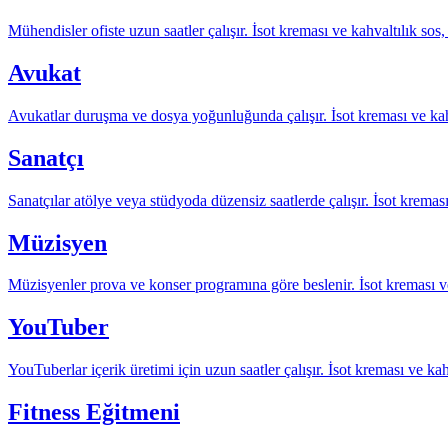
Mühendisler ofiste uzun saatler çalışır. İsot kreması ve kahvaltılık sos
Avukat
Avukatlar duruşma ve dosya yoğunluğunda çalışır. İsot kreması ve kahva
Sanatçı
Sanatçılar atölye veya stüdyoda düzensiz saatlerde çalışır. İsot kreması 
Müzisyen
Müzisyenler prova ve konser programına göre beslenir. İsot kreması ve 
YouTuber
YouTuberlar içerik üretimi için uzun saatler çalışır. İsot kreması ve ka
Fitness Eğitmeni