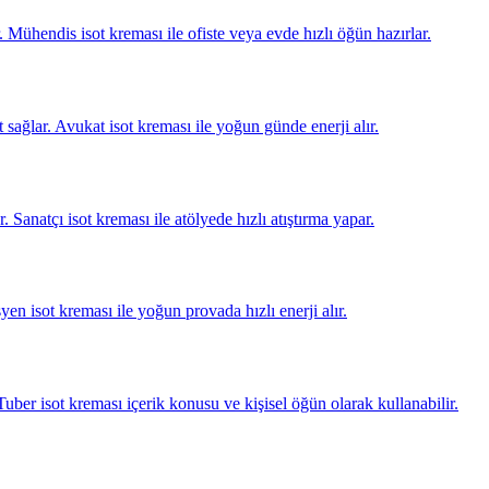
. Mühendis isot kreması ile ofiste veya evde hızlı öğün hazırlar.
sağlar. Avukat isot kreması ile yoğun günde enerji alır.
. Sanatçı isot kreması ile atölyede hızlı atıştırma yapar.
en isot kreması ile yoğun provada hızlı enerji alır.
uTuber isot kreması içerik konusu ve kişisel öğün olarak kullanabilir.