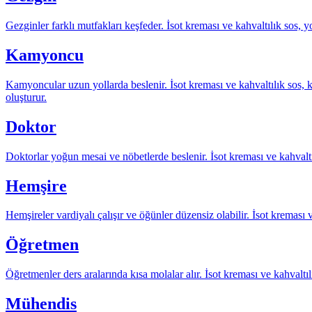
Gezginler farklı mutfakları keşfeder. İsot kreması ve kahvaltılık sos, y
Kamyoncu
Kamyoncular uzun yollarda beslenir. İsot kreması ve kahvaltılık sos, 
oluşturur.
Doktor
Doktorlar yoğun mesai ve nöbetlerde beslenir. İsot kreması ve kahvaltı
Hemşire
Hemşireler vardiyalı çalışır ve öğünler düzensiz olabilir. İsot kreması
Öğretmen
Öğretmenler ders aralarında kısa molalar alır. İsot kreması ve kahvaltıl
Mühendis