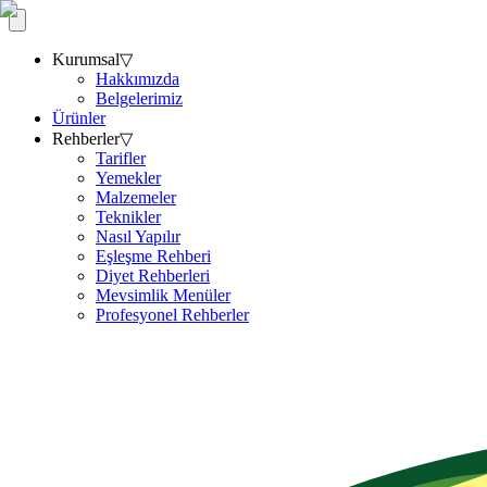
Kurumsal
▽
Hakkımızda
Belgelerimiz
Ürünler
Rehberler
▽
Tarifler
Yemekler
Malzemeler
Teknikler
Nasıl Yapılır
Eşleşme Rehberi
Diyet Rehberleri
Mevsimlik Menüler
Profesyonel Rehberler