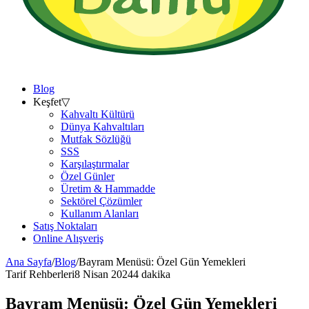
Blog
Keşfet
▽
Kahvaltı Kültürü
Dünya Kahvaltıları
Mutfak Sözlüğü
SSS
Karşılaştırmalar
Özel Günler
Üretim & Hammadde
Sektörel Çözümler
Kullanım Alanları
Satış Noktaları
Online Alışveriş
Ana Sayfa
/
Blog
/
Bayram Menüsü: Özel Gün Yemekleri
Tarif Rehberleri
8 Nisan 2024
4 dakika
Bayram Menüsü: Özel Gün Yemekleri