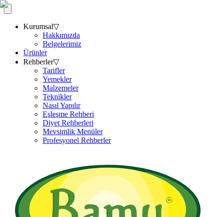
Kurumsal
▽
Hakkımızda
Belgelerimiz
Ürünler
Rehberler
▽
Tarifler
Yemekler
Malzemeler
Teknikler
Nasıl Yapılır
Eşleşme Rehberi
Diyet Rehberleri
Mevsimlik Menüler
Profesyonel Rehberler