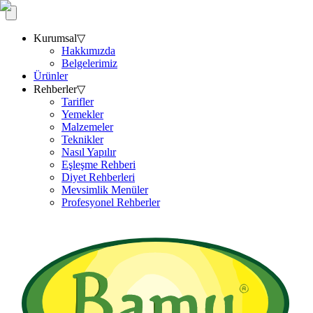
Kurumsal
▽
Hakkımızda
Belgelerimiz
Ürünler
Rehberler
▽
Tarifler
Yemekler
Malzemeler
Teknikler
Nasıl Yapılır
Eşleşme Rehberi
Diyet Rehberleri
Mevsimlik Menüler
Profesyonel Rehberler