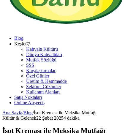
Blog
Keşfet
▽
Kahvaltı Kültürü
Dünya Kahvaltıları
Mutfak Sözlüğü
SSS
Karşılaştırmalar
Özel Günler
Üretim & Hammadde
Sektörel Çözümler
Kullanım Alanları
Satış Noktaları
Online Alışveriş
Ana Sayfa
/
Blog
/
İsot Kreması ile Meksika Mutfağı
Kültür & Gelenek
22 Şubat 2025
4 dakika
İsot Kreması ile Meksika Mutfağı