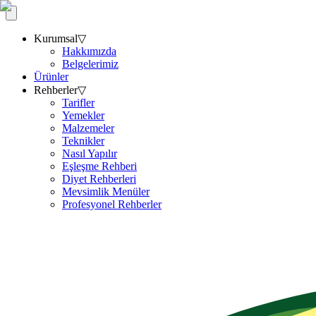
Kurumsal
▽
Hakkımızda
Belgelerimiz
Ürünler
Rehberler
▽
Tarifler
Yemekler
Malzemeler
Teknikler
Nasıl Yapılır
Eşleşme Rehberi
Diyet Rehberleri
Mevsimlik Menüler
Profesyonel Rehberler