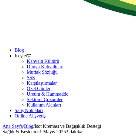
Blog
Keşfet
▽
Kahvaltı Kültürü
Dünya Kahvaltıları
Mutfak Sözlüğü
SSS
Karşılaştırmalar
Özel Günler
Üretim & Hammadde
Sektörel Çözümler
Kullanım Alanları
Satış Noktaları
Online Alışveriş
Ana Sayfa
/
Blog
/
İsot Kreması ve Bağışıklık Desteği
Sağlık & Beslenme
1 Mayıs 2025
3 dakika