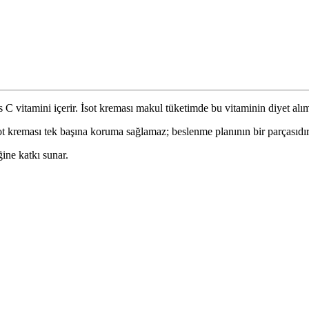
s C vitamini içerir. İsot kreması makul tüketimde bu vitaminin diyet alım
sot kreması tek başına koruma sağlamaz; beslenme planının bir parçasıdır
ğine katkı sunar.