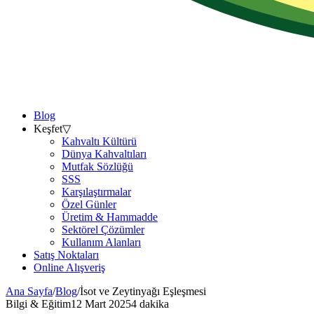
Blog
Keşfet
▽
Kahvaltı Kültürü
Dünya Kahvaltıları
Mutfak Sözlüğü
SSS
Karşılaştırmalar
Özel Günler
Üretim & Hammadde
Sektörel Çözümler
Kullanım Alanları
Satış Noktaları
Online Alışveriş
Ana Sayfa
/
Blog
/
İsot ve Zeytinyağı Eşleşmesi
Bilgi & Eğitim
12 Mart 2025
4 dakika