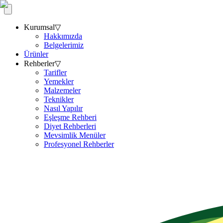
Kurumsal
▽
Hakkımızda
Belgelerimiz
Ürünler
Rehberler
▽
Tarifler
Yemekler
Malzemeler
Teknikler
Nasıl Yapılır
Eşleşme Rehberi
Diyet Rehberleri
Mevsimlik Menüler
Profesyonel Rehberler