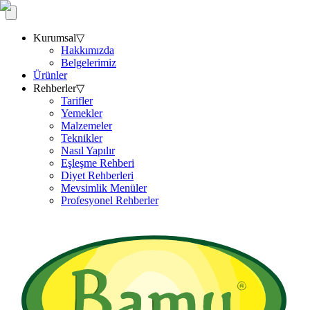
Kurumsal
▽
Hakkımızda
Belgelerimiz
Ürünler
Rehberler
▽
Tarifler
Yemekler
Malzemeler
Teknikler
Nasıl Yapılır
Eşleşme Rehberi
Diyet Rehberleri
Mevsimlik Menüler
Profesyonel Rehberler