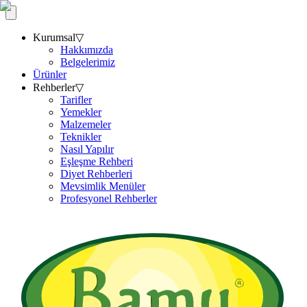
Kurumsal
▽
Hakkımızda
Belgelerimiz
Ürünler
Rehberler
▽
Tarifler
Yemekler
Malzemeler
Teknikler
Nasıl Yapılır
Eşleşme Rehberi
Diyet Rehberleri
Mevsimlik Menüler
Profesyonel Rehberler