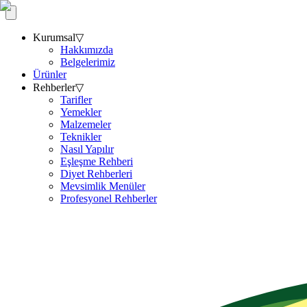
Kurumsal
▽
Hakkımızda
Belgelerimiz
Ürünler
Rehberler
▽
Tarifler
Yemekler
Malzemeler
Teknikler
Nasıl Yapılır
Eşleşme Rehberi
Diyet Rehberleri
Mevsimlik Menüler
Profesyonel Rehberler