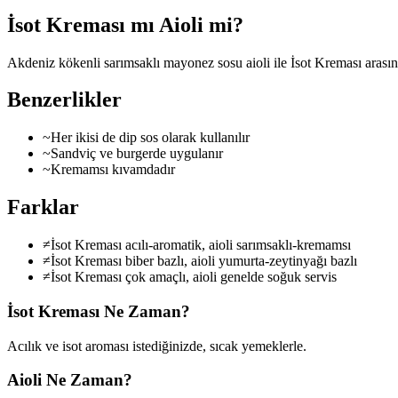
İsot Kreması mı Aioli mi?
Akdeniz kökenli sarımsaklı mayonez sosu aioli ile İsot Kreması arasınd
Benzerlikler
~
Her ikisi de dip sos olarak kullanılır
~
Sandviç ve burgerde uygulanır
~
Kremamsı kıvamdadır
Farklar
≠
İsot Kreması acılı-aromatik, aioli sarımsaklı-kremamsı
≠
İsot Kreması biber bazlı, aioli yumurta-zeytinyağı bazlı
≠
İsot Kreması çok amaçlı, aioli genelde soğuk servis
İsot Kreması
Ne Zaman?
Acılık ve isot aroması istediğinizde, sıcak yemeklerle.
Aioli
Ne Zaman?