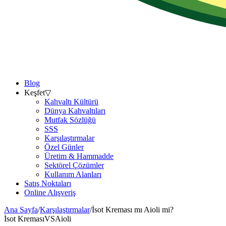
Blog
Keşfet
▽
Kahvaltı Kültürü
Dünya Kahvaltıları
Mutfak Sözlüğü
SSS
Karşılaştırmalar
Özel Günler
Üretim & Hammadde
Sektörel Çözümler
Kullanım Alanları
Satış Noktaları
Online Alışveriş
Ana Sayfa
/
Karşılaştırmalar
/
İsot Kreması mı Aioli mi?
İsot Kreması
VS
Aioli