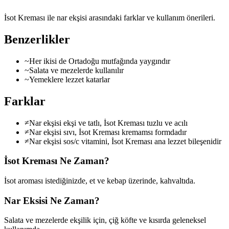
İsot Kreması ile nar ekşisi arasındaki farklar ve kullanım önerileri.
Benzerlikler
~
Her ikisi de Ortadoğu mutfağında yaygındır
~
Salata ve mezelerde kullanılır
~
Yemeklere lezzet katarlar
Farklar
≠
Nar ekşisi ekşi ve tatlı, İsot Kreması tuzlu ve acılı
≠
Nar ekşisi sıvı, İsot Kreması kremamsı formdadır
≠
Nar ekşisi sos/c vitamini, İsot Kreması ana lezzet bileşenidir
İsot Kreması
Ne Zaman?
İsot aroması istediğinizde, et ve kebap üzerinde, kahvaltıda.
Nar Eksisi
Ne Zaman?
Salata ve mezelerde ekşilik için, çiğ köfte ve kısırda geleneksel