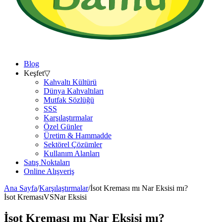
Blog
Keşfet
▽
Kahvaltı Kültürü
Dünya Kahvaltıları
Mutfak Sözlüğü
SSS
Karşılaştırmalar
Özel Günler
Üretim & Hammadde
Sektörel Çözümler
Kullanım Alanları
Satış Noktaları
Online Alışveriş
Ana Sayfa
/
Karşılaştırmalar
/
İsot Kreması mı Nar Eksisi mı?
İsot Kreması
VS
Nar Eksisi
İsot Kreması mı Nar Eksisi mı?