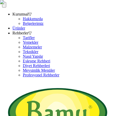
Kurumsal
▽
Hakkımızda
Belgelerimiz
Ürünler
Rehberler
▽
Tarifler
Yemekler
Malzemeler
Teknikler
Nasıl Yapılır
Eşleşme Rehberi
Diyet Rehberleri
Mevsimlik Menüler
Profesyonel Rehberler