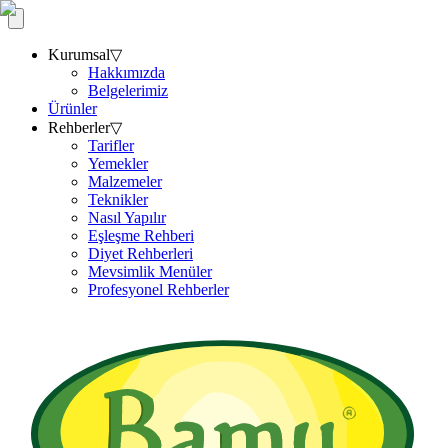
Kurumsal
▽
Hakkımızda
Belgelerimiz
Ürünler
Rehberler
▽
Tarifler
Yemekler
Malzemeler
Teknikler
Nasıl Yapılır
Eşleşme Rehberi
Diyet Rehberleri
Mevsimlik Menüler
Profesyonel Rehberler