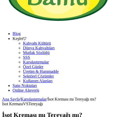
Blog
Keşfet
▽
Kahvaltı Kültürü
Dünya Kahvaltıları
Mutfak Sözlüğü
SSS
Karşılaştırmalar
Özel Günler
Üretim & Hammadde
Sektörel Çözümler
Kullanım Alanları
Satış Noktaları
Online Alışveriş
Ana Sayfa
/
Karşılaştırmalar
/
İsot Kreması mı Tereyağı mı?
İsot Kreması
VS
Tereyağı
İsot Kreması mı Tereyağı mı?