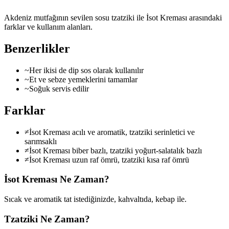
Akdeniz mutfağının sevilen sosu tzatziki ile İsot Kreması arasındaki
farklar ve kullanım alanları.
Benzerlikler
~
Her ikisi de dip sos olarak kullanılır
~
Et ve sebze yemeklerini tamamlar
~
Soğuk servis edilir
Farklar
≠
İsot Kreması acılı ve aromatik, tzatziki serinletici ve
sarımsaklı
≠
İsot Kreması biber bazlı, tzatziki yoğurt-salatalık bazlı
≠
İsot Kreması uzun raf ömrü, tzatziki kısa raf ömrü
İsot Kreması
Ne Zaman?
Sıcak ve aromatik tat istediğinizde, kahvaltıda, kebap ile.
Tzatziki
Ne Zaman?