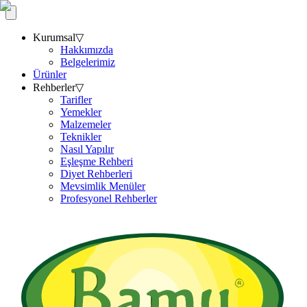
Kurumsal
▽
Hakkımızda
Belgelerimiz
Ürünler
Rehberler
▽
Tarifler
Yemekler
Malzemeler
Teknikler
Nasıl Yapılır
Eşleşme Rehberi
Diyet Rehberleri
Mevsimlik Menüler
Profesyonel Rehberler