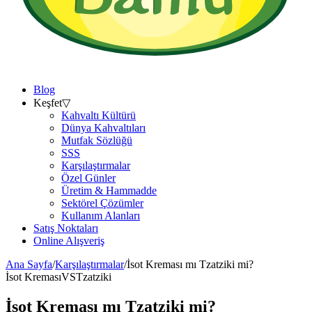
Blog
Keşfet
▽
Kahvaltı Kültürü
Dünya Kahvaltıları
Mutfak Sözlüğü
SSS
Karşılaştırmalar
Özel Günler
Üretim & Hammadde
Sektörel Çözümler
Kullanım Alanları
Satış Noktaları
Online Alışveriş
Ana Sayfa
/
Karşılaştırmalar
/
İsot Kreması mı Tzatziki mi?
İsot Kreması
VS
Tzatziki
İsot Kreması mı Tzatziki mi?