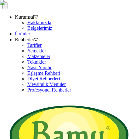
Kurumsal
▽
Hakkımızda
Belgelerimiz
Ürünler
Rehberler
▽
Tarifler
Yemekler
Malzemeler
Teknikler
Nasıl Yapılır
Eşleşme Rehberi
Diyet Rehberleri
Mevsimlik Menüler
Profesyonel Rehberler