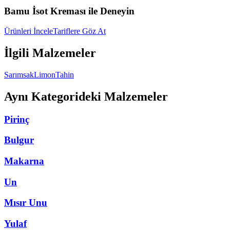
Bamu İsot Kreması ile Deneyin
Ürünleri İncele
Tariflere Göz At
İlgili Malzemeler
Sarımsak
Limon
Tahin
Aynı Kategorideki Malzemeler
Pirinç
Bulgur
Makarna
Un
Mısır Unu
Yulaf