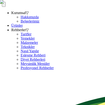
Kurumsal
▽
Hakkımızda
Belgelerimiz
Ürünler
Rehberler
▽
Tarifler
Yemekler
Malzemeler
Teknikler
Nasıl Yapılır
Eşleşme Rehberi
Diyet Rehberleri
Mevsimlik Menüler
Profesyonel Rehberler