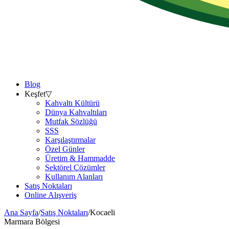
Blog
Keşfet
▽
Kahvaltı Kültürü
Dünya Kahvaltıları
Mutfak Sözlüğü
SSS
Karşılaştırmalar
Özel Günler
Üretim & Hammadde
Sektörel Çözümler
Kullanım Alanları
Satış Noktaları
Online Alışveriş
Ana Sayfa
/
Satış Noktaları
/
Kocaeli
Marmara
Bölgesi