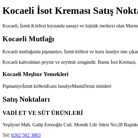
Kocaeli
İsot Kreması Satış Nokt
Kocaeli, İzmit Körfezi kıyısında sanayi ve lojistik merkezi olan Marma
Kocaeli
Mutfağı
Kocaeli mutfağında pişmaniye, İzmit köftesi ve kuru fasulye öne çıkar. 
Kocaeli kahvaltıları peynir ve zeytinle zengindir. Bamu İsot Kreması, 
Kocaeli
Meşhur Yemekleri
Pişmaniye
İzmit köftesi
Kuru fasulye
Mantı
Deniz ürünleri
Satış Noktaları
VADİ ET VE SÜT ÜRÜNLERİ
Yeşilyurt Mah. Galip Erenoğlu Cad. Momik Life Sitesi No:28 Başiske
Tel:
0262 502 3803