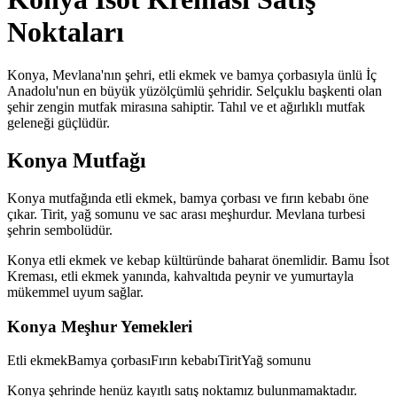
Noktaları
Konya, Mevlana'nın şehri, etli ekmek ve bamya çorbasıyla ünlü İç
Anadolu'nun en büyük yüzölçümlü şehridir. Selçuklu başkenti olan
şehir zengin mutfak mirasına sahiptir. Tahıl ve et ağırlıklı mutfak
geleneği güçlüdür.
Konya
Mutfağı
Konya mutfağında etli ekmek, bamya çorbası ve fırın kebabı öne
çıkar. Tirit, yağ somunu ve sac arası meşhurdur. Mevlana turbesi
şehrin sembolüdür.
Konya etli ekmek ve kebap kültüründe baharat önemlidir. Bamu İsot
Kreması, etli ekmek yanında, kahvaltıda peynir ve yumurtayla
mükemmel uyum sağlar.
Konya
Meşhur Yemekleri
Etli ekmek
Bamya çorbası
Fırın kebabı
Tirit
Yağ somunu
Konya
şehrinde henüz kayıtlı satış noktamız bulunmamaktadır.