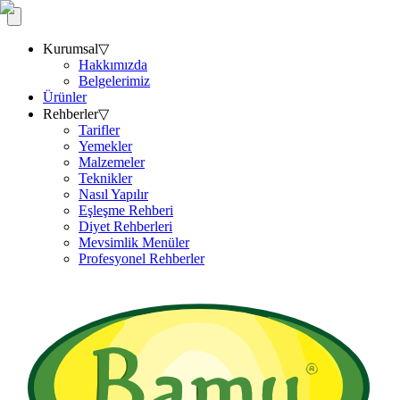
Kurumsal
▽
Hakkımızda
Belgelerimiz
Ürünler
Rehberler
▽
Tarifler
Yemekler
Malzemeler
Teknikler
Nasıl Yapılır
Eşleşme Rehberi
Diyet Rehberleri
Mevsimlik Menüler
Profesyonel Rehberler