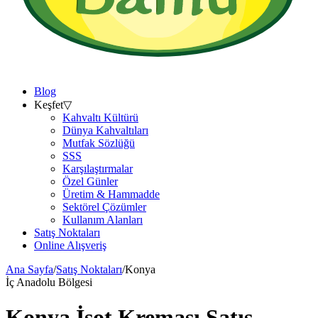
Blog
Keşfet
▽
Kahvaltı Kültürü
Dünya Kahvaltıları
Mutfak Sözlüğü
SSS
Karşılaştırmalar
Özel Günler
Üretim & Hammadde
Sektörel Çözümler
Kullanım Alanları
Satış Noktaları
Online Alışveriş
Ana Sayfa
/
Satış Noktaları
/
Konya
İç Anadolu
Bölgesi
Konya
İsot Kreması Satış