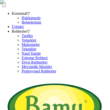
Kurumsal
▽
Hakkımızda
Belgelerimiz
Ürünler
Rehberler
▽
Tarifler
Yemekler
Malzemeler
Teknikler
Nasıl Yapılır
Eşleşme Rehberi
Diyet Rehberleri
Mevsimlik Menüler
Profesyonel Rehberler