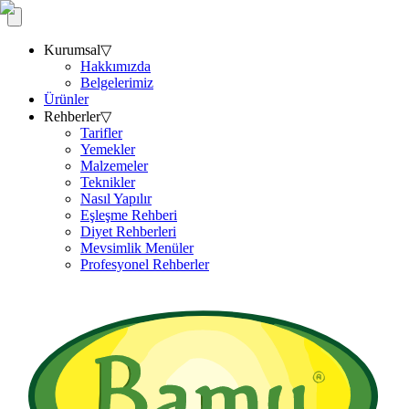
Kurumsal
▽
Hakkımızda
Belgelerimiz
Ürünler
Rehberler
▽
Tarifler
Yemekler
Malzemeler
Teknikler
Nasıl Yapılır
Eşleşme Rehberi
Diyet Rehberleri
Mevsimlik Menüler
Profesyonel Rehberler