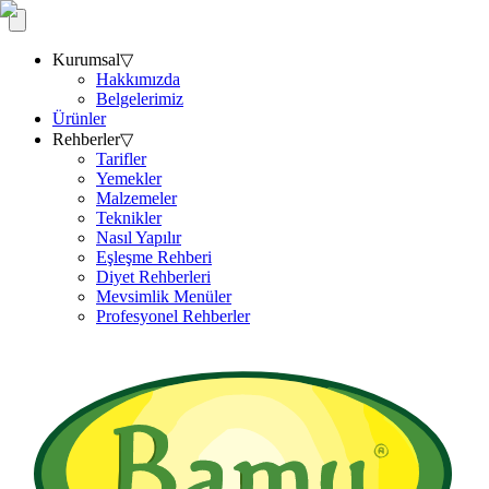
Kurumsal
▽
Hakkımızda
Belgelerimiz
Ürünler
Rehberler
▽
Tarifler
Yemekler
Malzemeler
Teknikler
Nasıl Yapılır
Eşleşme Rehberi
Diyet Rehberleri
Mevsimlik Menüler
Profesyonel Rehberler