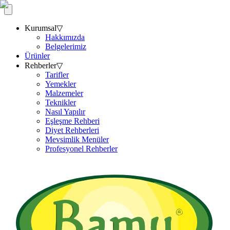
Kurumsal
▽
Hakkımızda
Belgelerimiz
Ürünler
Rehberler
▽
Tarifler
Yemekler
Malzemeler
Teknikler
Nasıl Yapılır
Eşleşme Rehberi
Diyet Rehberleri
Mevsimlik Menüler
Profesyonel Rehberler