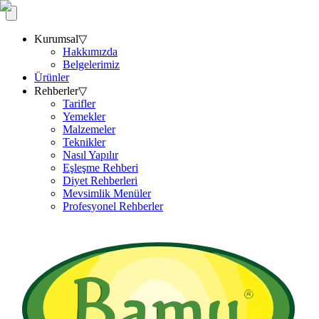
Kurumsal
▽
Hakkımızda
Belgelerimiz
Ürünler
Rehberler
▽
Tarifler
Yemekler
Malzemeler
Teknikler
Nasıl Yapılır
Eşleşme Rehberi
Diyet Rehberleri
Mevsimlik Menüler
Profesyonel Rehberler