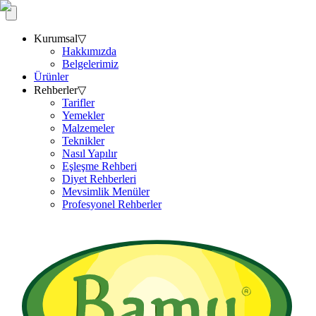
Kurumsal
▽
Hakkımızda
Belgelerimiz
Ürünler
Rehberler
▽
Tarifler
Yemekler
Malzemeler
Teknikler
Nasıl Yapılır
Eşleşme Rehberi
Diyet Rehberleri
Mevsimlik Menüler
Profesyonel Rehberler