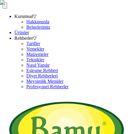
Kurumsal
▽
Hakkımızda
Belgelerimiz
Ürünler
Rehberler
▽
Tarifler
Yemekler
Malzemeler
Teknikler
Nasıl Yapılır
Eşleşme Rehberi
Diyet Rehberleri
Mevsimlik Menüler
Profesyonel Rehberler