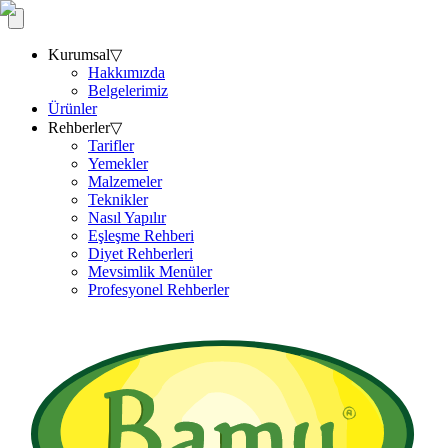
Kurumsal
▽
Hakkımızda
Belgelerimiz
Ürünler
Rehberler
▽
Tarifler
Yemekler
Malzemeler
Teknikler
Nasıl Yapılır
Eşleşme Rehberi
Diyet Rehberleri
Mevsimlik Menüler
Profesyonel Rehberler