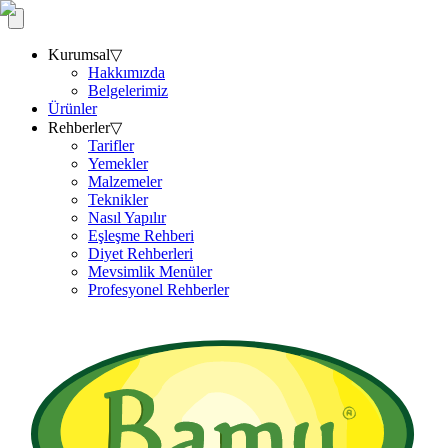
Kurumsal
▽
Hakkımızda
Belgelerimiz
Ürünler
Rehberler
▽
Tarifler
Yemekler
Malzemeler
Teknikler
Nasıl Yapılır
Eşleşme Rehberi
Diyet Rehberleri
Mevsimlik Menüler
Profesyonel Rehberler