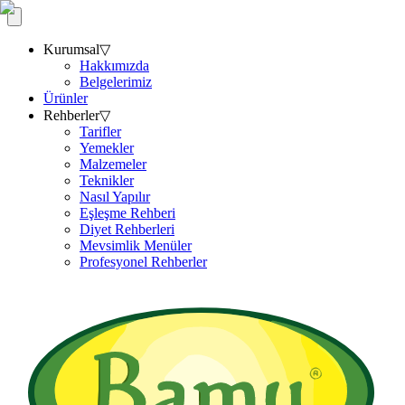
Kurumsal
▽
Hakkımızda
Belgelerimiz
Ürünler
Rehberler
▽
Tarifler
Yemekler
Malzemeler
Teknikler
Nasıl Yapılır
Eşleşme Rehberi
Diyet Rehberleri
Mevsimlik Menüler
Profesyonel Rehberler