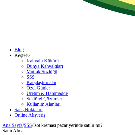
Blog
Keşfet
▽
Kahvaltı Kültürü
Dünya Kahvaltıları
Mutfak Sözlüğü
SSS
Karşılaştırmalar
Özel Günler
Üretim & Hammadde
Sektörel Çözümler
Kullanım Alanları
Satış Noktaları
Online Alışveriş
Ana Sayfa
/
SSS
/
İsot kreması pazar yerinde satılır mı?
Satın Alma