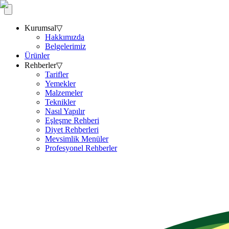
Kurumsal
▽
Hakkımızda
Belgelerimiz
Ürünler
Rehberler
▽
Tarifler
Yemekler
Malzemeler
Teknikler
Nasıl Yapılır
Eşleşme Rehberi
Diyet Rehberleri
Mevsimlik Menüler
Profesyonel Rehberler