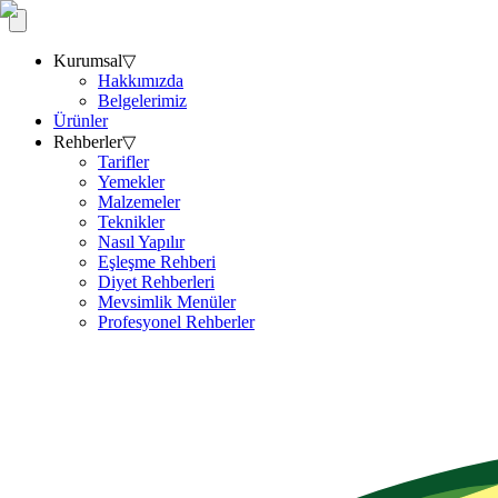
Kurumsal
▽
Hakkımızda
Belgelerimiz
Ürünler
Rehberler
▽
Tarifler
Yemekler
Malzemeler
Teknikler
Nasıl Yapılır
Eşleşme Rehberi
Diyet Rehberleri
Mevsimlik Menüler
Profesyonel Rehberler