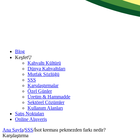
Blog
Keşfet
▽
Kahvaltı Kültürü
Dünya Kahvaltıları
Mutfak Sözlüğü
SSS
Karşılaştırmalar
Özel Günler
Üretim & Hammadde
Sektörel Çözümler
Kullanım Alanları
Satış Noktaları
Online Alışveriş
Ana Sayfa
/
SSS
/
İsot kreması pekmezden farkı nedir?
Karşılaştırma