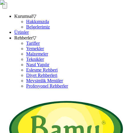
Kurumsal
▽
Hakkımızda
Belgelerimiz
Ürünler
Rehberler
▽
Tarifler
Yemekler
Malzemeler
Teknikler
Nasıl Yapılır
Eşleşme Rehberi
Diyet Rehberleri
Mevsimlik Menüler
Profesyonel Rehberler