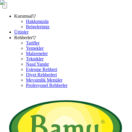
Kurumsal
▽
Hakkımızda
Belgelerimiz
Ürünler
Rehberler
▽
Tarifler
Yemekler
Malzemeler
Teknikler
Nasıl Yapılır
Eşleşme Rehberi
Diyet Rehberleri
Mevsimlik Menüler
Profesyonel Rehberler