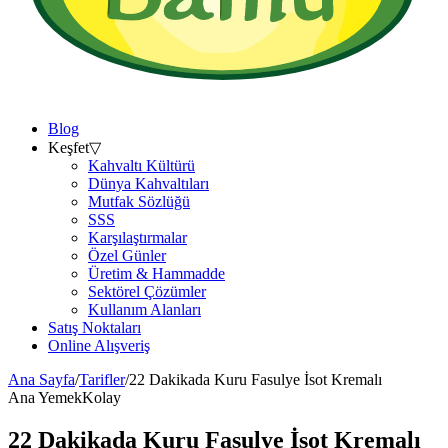
Blog
Keşfet
▽
Kahvaltı Kültürü
Dünya Kahvaltıları
Mutfak Sözlüğü
SSS
Karşılaştırmalar
Özel Günler
Üretim & Hammadde
Sektörel Çözümler
Kullanım Alanları
Satış Noktaları
Online Alışveriş
Ana Sayfa
/
Tarifler
/
22 Dakikada Kuru Fasulye İsot Kremalı
Ana Yemek
Kolay
22 Dakikada Kuru Fasulye İsot Kremalı