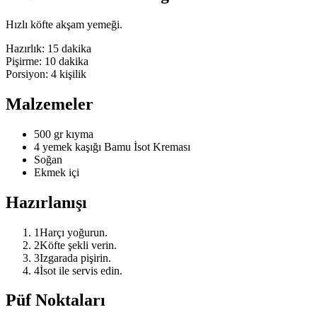
Hızlı köfte akşam yemeği.
Hazırlık:
15 dakika
Pişirme:
10 dakika
Porsiyon:
4
kişilik
Malzemeler
500 gr kıyma
4 yemek kaşığı Bamu İsot Kreması
Soğan
Ekmek içi
Hazırlanışı
1
Harçı yoğurun.
2
Köfte şekli verin.
3
Izgarada pişirin.
4
İsot ile servis edin.
Püf Noktaları