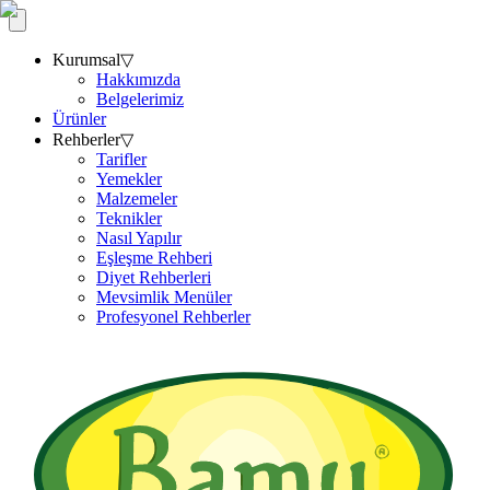
Kurumsal
▽
Hakkımızda
Belgelerimiz
Ürünler
Rehberler
▽
Tarifler
Yemekler
Malzemeler
Teknikler
Nasıl Yapılır
Eşleşme Rehberi
Diyet Rehberleri
Mevsimlik Menüler
Profesyonel Rehberler