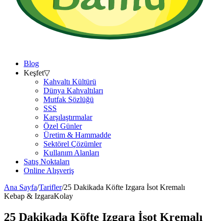
Blog
Keşfet
▽
Kahvaltı Kültürü
Dünya Kahvaltıları
Mutfak Sözlüğü
SSS
Karşılaştırmalar
Özel Günler
Üretim & Hammadde
Sektörel Çözümler
Kullanım Alanları
Satış Noktaları
Online Alışveriş
Ana Sayfa
/
Tarifler
/
25 Dakikada Köfte Izgara İsot Kremalı
Kebap & Izgara
Kolay
25 Dakikada Köfte Izgara İsot Kremalı