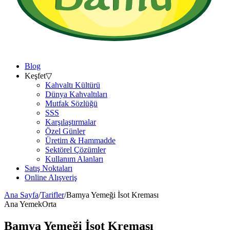
Blog
Keşfet
▽
Kahvaltı Kültürü
Dünya Kahvaltıları
Mutfak Sözlüğü
SSS
Karşılaştırmalar
Özel Günler
Üretim & Hammadde
Sektörel Çözümler
Kullanım Alanları
Satış Noktaları
Online Alışveriş
Ana Sayfa
/
Tarifler
/
Bamya Yemeği İsot Kreması
Ana Yemek
Orta
Bamya Yemeği İsot Kreması