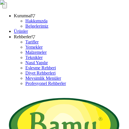
Kurumsal
▽
Hakkımızda
Belgelerimiz
Ürünler
Rehberler
▽
Tarifler
Yemekler
Malzemeler
Teknikler
Nasıl Yapılır
Eşleşme Rehberi
Diyet Rehberleri
Mevsimlik Menüler
Profesyonel Rehberler