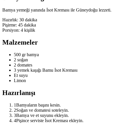
Bamya yemeği yanında İsot Kreması ile Güneydoğu lezzeti.
Hazırlık:
30 dakika
Pişirme:
45 dakika
Porsiyon:
4
kişilik
Malzemeler
500 gr bamya
2 soğan
2 domates
3 yemek kaşığı Bamu İsot Kreması
Et suyu
Limon
Hazırlanışı
1
Bamyaların başını kesin.
2
Soğan ve domatesi soteleyin.
3
Bamya ve et suyunu ekleyin.
4
Pişince serviste İsot Kreması ekleyin.