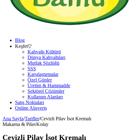
Blog
Keşfet
▽
Kahvaltı Kültürü
Dünya Kahvaltıları
Mutfak Sözlüğü
SSS
Karşılaştırmalar
Özel Günler
Üretim & Hammadde
Sektörel Çözümler
Kullanım Alanları
Satış Noktaları
Online Alışveriş
Ana Sayfa
/
Tarifler
/
Cevizli Pilav İsot Kremalı
Makarna & Pilav
Kolay
Cevizli Pilav İsot Kremalı