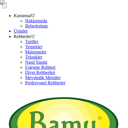
Kurumsal
▽
Hakkımızda
Belgelerimiz
Ürünler
Rehberler
▽
Tarifler
Yemekler
Malzemeler
Teknikler
Nasıl Yapılır
Eşleşme Rehberi
Diyet Rehberleri
Mevsimlik Menüler
Profesyonel Rehberler