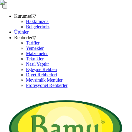
Kurumsal
▽
Hakkımızda
Belgelerimiz
Ürünler
Rehberler
▽
Tarifler
Yemekler
Malzemeler
Teknikler
Nasıl Yapılır
Eşleşme Rehberi
Diyet Rehberleri
Mevsimlik Menüler
Profesyonel Rehberler