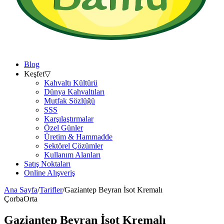
Blog
Keşfet
▽
Kahvaltı Kültürü
Dünya Kahvaltıları
Mutfak Sözlüğü
SSS
Karşılaştırmalar
Özel Günler
Üretim & Hammadde
Sektörel Çözümler
Kullanım Alanları
Satış Noktaları
Online Alışveriş
Ana Sayfa
/
Tarifler
/
Gaziantep Beyran İsot Kremalı
Çorba
Orta
Gaziantep Beyran İsot Kremalı