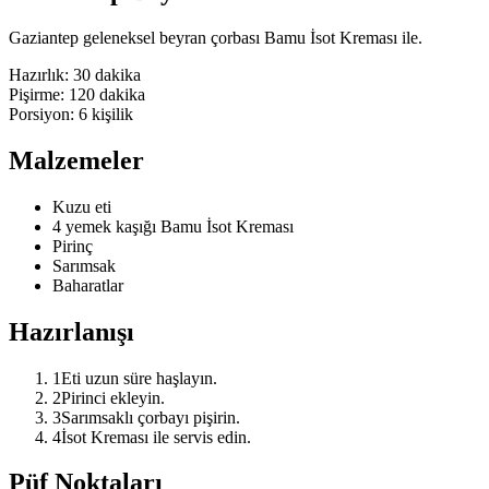
Gaziantep geleneksel beyran çorbası Bamu İsot Kreması ile.
Hazırlık:
30 dakika
Pişirme:
120 dakika
Porsiyon:
6
kişilik
Malzemeler
Kuzu eti
4 yemek kaşığı Bamu İsot Kreması
Pirinç
Sarımsak
Baharatlar
Hazırlanışı
1
Eti uzun süre haşlayın.
2
Pirinci ekleyin.
3
Sarımsaklı çorbayı pişirin.
4
İsot Kreması ile servis edin.
Püf Noktaları