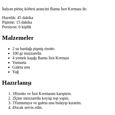
İtalyan pirinç köftesi arancini Bamu İsot Kreması ile.
Hazırlık:
45 dakika
Pişirme:
15 dakika
Porsiyon:
6
kişilik
Malzemeler
2 su bardağı pişmiş risotto
100 gr mozzarella
4 yemek kaşığı Bamu İsot Kreması
Yumurta
Galeta unu
Yağ
Hazırlanışı
1
Risotto ve İsot Kremasını karıştırın.
2
İçine mozzarella koyup top yapın.
3
Yumurtaya ve galeta una bulayıp kızartın.
4
Sıcak servis edin.