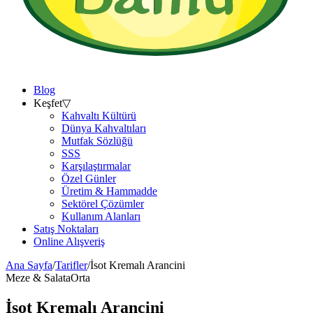
Blog
Keşfet
▽
Kahvaltı Kültürü
Dünya Kahvaltıları
Mutfak Sözlüğü
SSS
Karşılaştırmalar
Özel Günler
Üretim & Hammadde
Sektörel Çözümler
Kullanım Alanları
Satış Noktaları
Online Alışveriş
Ana Sayfa
/
Tarifler
/
İsot Kremalı Arancini
Meze & Salata
Orta
İsot Kremalı Arancini