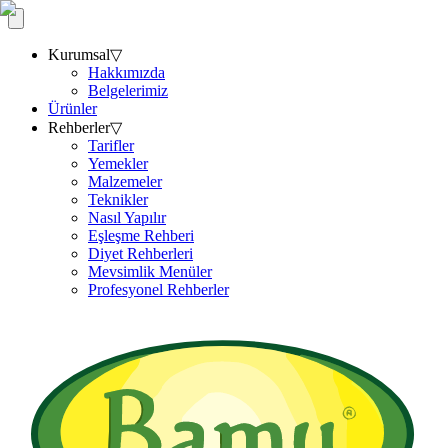
Kurumsal
▽
Hakkımızda
Belgelerimiz
Ürünler
Rehberler
▽
Tarifler
Yemekler
Malzemeler
Teknikler
Nasıl Yapılır
Eşleşme Rehberi
Diyet Rehberleri
Mevsimlik Menüler
Profesyonel Rehberler