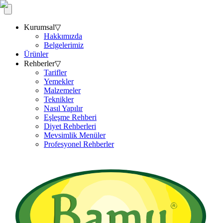
Kurumsal
▽
Hakkımızda
Belgelerimiz
Ürünler
Rehberler
▽
Tarifler
Yemekler
Malzemeler
Teknikler
Nasıl Yapılır
Eşleşme Rehberi
Diyet Rehberleri
Mevsimlik Menüler
Profesyonel Rehberler