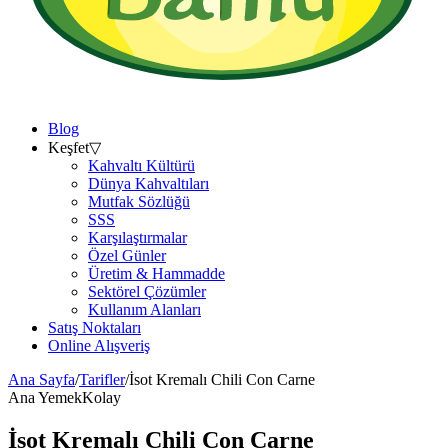
Blog
Keşfet
▽
Kahvaltı Kültürü
Dünya Kahvaltıları
Mutfak Sözlüğü
SSS
Karşılaştırmalar
Özel Günler
Üretim & Hammadde
Sektörel Çözümler
Kullanım Alanları
Satış Noktaları
Online Alışveriş
Ana Sayfa
/
Tarifler
/
İsot Kremalı Chili Con Carne
Ana Yemek
Kolay
İsot Kremalı Chili Con Carne