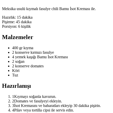
Meksika usulü kıymalı fasulye chili Bamu İsot Kreması ile.
Hazırlık:
15 dakika
Pişirme:
45 dakika
Porsiyon:
6
kişilik
Malzemeler
400 gr kıyma
2 konserve kırmızı fasulye
4 yemek kaşığı Bamu İsot Kreması
2 soğan
2 konserve domates
Köri
Tuz
Hazırlanışı
1
Kıymayı soğanla kavurun.
2
Domates ve fasulyeyi ekleyin.
3
İsot Kremasını ve baharatları ekleyip 30 dakika pişirin.
4
Pilav veya tortilla cipsi ile servis edin.