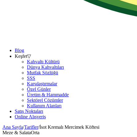
Blog
Keşfet
▽
Kahvaltı Kültürü
Dünya Kahvaltıları
Mutfak Sözlüğü
SSS
Karşılaştırmalar
Özel Günler
Üretim & Hammadde
Sektörel Çözümler
Kullanım Alanları
Satış Noktaları
Online Alışveriş
Ana Sayfa
/
Tarifler
/
İsot Kremalı Mercimek Köftesi
Meze & Salata
Orta