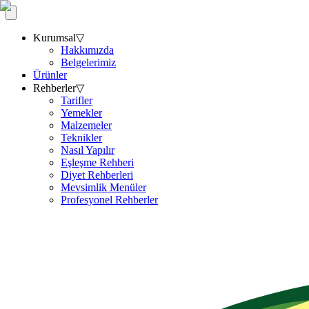
Kurumsal
▽
Hakkımızda
Belgelerimiz
Ürünler
Rehberler
▽
Tarifler
Yemekler
Malzemeler
Teknikler
Nasıl Yapılır
Eşleşme Rehberi
Diyet Rehberleri
Mevsimlik Menüler
Profesyonel Rehberler