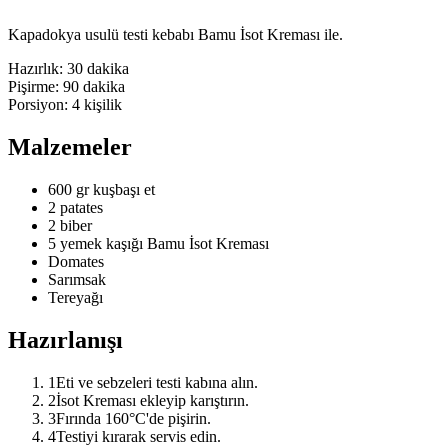
Kapadokya usulü testi kebabı Bamu İsot Kreması ile.
Hazırlık:
30 dakika
Pişirme:
90 dakika
Porsiyon:
4
kişilik
Malzemeler
600 gr kuşbaşı et
2 patates
2 biber
5 yemek kaşığı Bamu İsot Kreması
Domates
Sarımsak
Tereyağı
Hazırlanışı
1
Eti ve sebzeleri testi kabına alın.
2
İsot Kreması ekleyip karıştırın.
3
Fırında 160°C'de pişirin.
4
Testiyi kırarak servis edin.