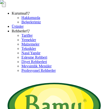
Kurumsal
▽
Hakkımızda
Belgelerimiz
Ürünler
Rehberler
▽
Tarifler
Yemekler
Malzemeler
Teknikler
Nasıl Yapılır
Eşleşme Rehberi
Diyet Rehberleri
Mevsimlik Menüler
Profesyonel Rehberler