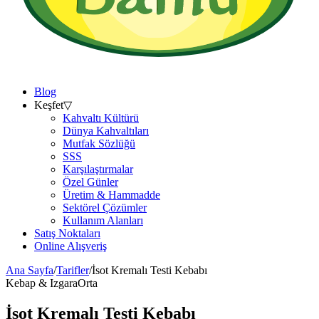
Blog
Keşfet
▽
Kahvaltı Kültürü
Dünya Kahvaltıları
Mutfak Sözlüğü
SSS
Karşılaştırmalar
Özel Günler
Üretim & Hammadde
Sektörel Çözümler
Kullanım Alanları
Satış Noktaları
Online Alışveriş
Ana Sayfa
/
Tarifler
/
İsot Kremalı Testi Kebabı
Kebap & Izgara
Orta
İsot Kremalı Testi Kebabı