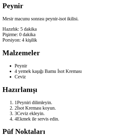
Peynir
Mesir macunu sonrası peynir-isot ikilisi.
Hazırlık:
5 dakika
Pişirme:
0 dakika
Porsiyon:
4
kişilik
Malzemeler
Peynir
4 yemek kaşığı Bamu İsot Kreması
Ceviz
Hazırlanışı
1
Peyniri dilimleyin.
2
İsot Kreması koyun.
3
Ceviz ekleyin.
4
Ekmek ile servis edin.
Püf Noktaları