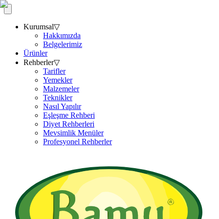
Kurumsal
▽
Hakkımızda
Belgelerimiz
Ürünler
Rehberler
▽
Tarifler
Yemekler
Malzemeler
Teknikler
Nasıl Yapılır
Eşleşme Rehberi
Diyet Rehberleri
Mevsimlik Menüler
Profesyonel Rehberler