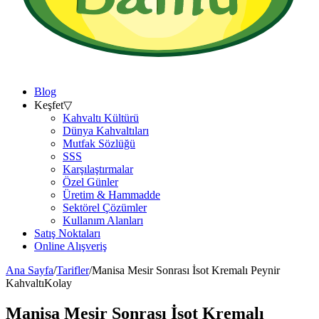
Blog
Keşfet
▽
Kahvaltı Kültürü
Dünya Kahvaltıları
Mutfak Sözlüğü
SSS
Karşılaştırmalar
Özel Günler
Üretim & Hammadde
Sektörel Çözümler
Kullanım Alanları
Satış Noktaları
Online Alışveriş
Ana Sayfa
/
Tarifler
/
Manisa Mesir Sonrası İsot Kremalı Peynir
Kahvaltı
Kolay
Manisa Mesir Sonrası İsot Kremalı