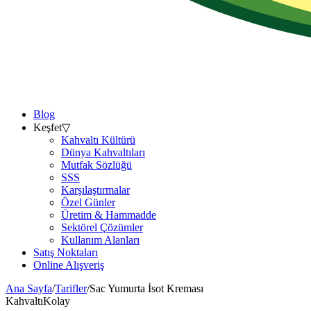
Blog
Keşfet
▽
Kahvaltı Kültürü
Dünya Kahvaltıları
Mutfak Sözlüğü
SSS
Karşılaştırmalar
Özel Günler
Üretim & Hammadde
Sektörel Çözümler
Kullanım Alanları
Satış Noktaları
Online Alışveriş
Ana Sayfa
/
Tarifler
/
Sac Yumurta İsot Kreması
Kahvaltı
Kolay