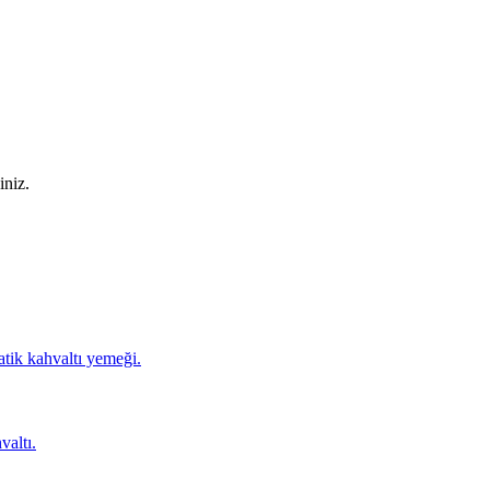
iniz.
tik kahvaltı yemeği.
valtı.