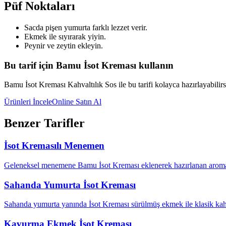
Püf Noktaları
Sacda pişen yumurta farklı lezzet verir.
Ekmek ile sıyırarak yiyin.
Peynir ve zeytin ekleyin.
Bu tarif için Bamu İsot Kreması kullanın
Bamu İsot Kreması Kahvaltılık Sos ile bu tarifi kolayca hazırlayabilirs
Ürünleri İncele
Online Satın Al
Benzer Tarifler
İsot Kremasılı Menemen
Geleneksel menemene Bamu İsot Kreması eklenerek hazırlanan aroma
Sahanda Yumurta İsot Kreması
Sahanda yumurta yanında İsot Kreması sürülmüş ekmek ile klasik kah
Kavurma Ekmek İsot Kreması