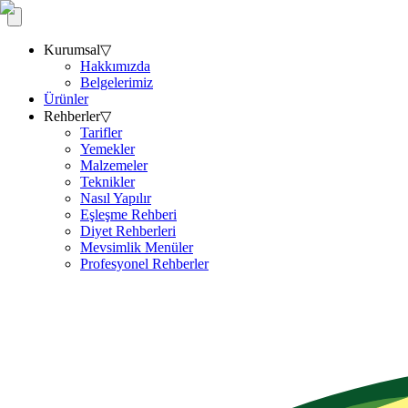
Kurumsal
▽
Hakkımızda
Belgelerimiz
Ürünler
Rehberler
▽
Tarifler
Yemekler
Malzemeler
Teknikler
Nasıl Yapılır
Eşleşme Rehberi
Diyet Rehberleri
Mevsimlik Menüler
Profesyonel Rehberler