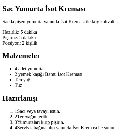
Sac Yumurta İsot Kreması
Sacda pişen yumurta yanında İsot Kreması ile köy kahvaltısı.
Hazırlık:
5 dakika
Pişirme:
5 dakika
Porsiyon:
2
kişilik
Malzemeler
4 adet yumurta
2 yemek kaşığı Bamu İsot Kreması
Tereyağı
Tuz
Hazırlanışı
1
Sacı veya tavayı ısıtın.
2
Tereyağını eritin.
3
Yumurtaları kırıp pişirin.
4
Servis tabağına alıp yanında İsot Kreması ile sunun.