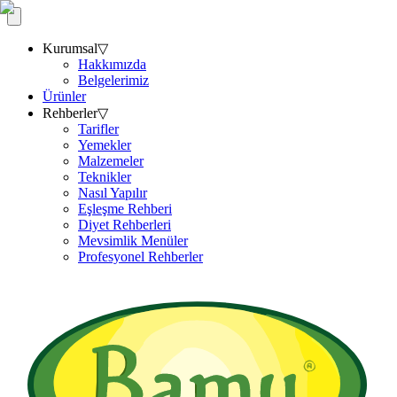
Kurumsal
▽
Hakkımızda
Belgelerimiz
Ürünler
Rehberler
▽
Tarifler
Yemekler
Malzemeler
Teknikler
Nasıl Yapılır
Eşleşme Rehberi
Diyet Rehberleri
Mevsimlik Menüler
Profesyonel Rehberler