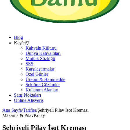
Blog
Keşfet
▽
Kahvaltı Kültürü
Dünya Kahvaltıları
Mutfak Sözlüğü
SSS
Karşılaştırmalar
Özel Günler
Üretim & Hammadde
Sektörel Çözümler
Kullanım Alanları
Satış Noktaları
Online Alışveriş
Ana Sayfa
/
Tarifler
/
Şehriyeli Pilav İsot Kreması
Makarna & Pilav
Kolay
Şehriyeli Pilav İsot Kreması