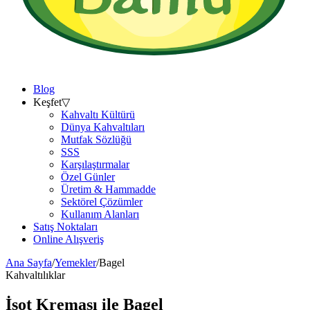
Blog
Keşfet
▽
Kahvaltı Kültürü
Dünya Kahvaltıları
Mutfak Sözlüğü
SSS
Karşılaştırmalar
Özel Günler
Üretim & Hammadde
Sektörel Çözümler
Kullanım Alanları
Satış Noktaları
Online Alışveriş
Ana Sayfa
/
Yemekler
/
Bagel
Kahvaltılıklar
İsot Kreması ile
Bagel