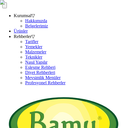
Kurumsal
▽
Hakkımızda
Belgelerimiz
Ürünler
Rehberler
▽
Tarifler
Yemekler
Malzemeler
Teknikler
Nasıl Yapılır
Eşleşme Rehberi
Diyet Rehberleri
Mevsimlik Menüler
Profesyonel Rehberler