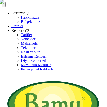
Kurumsal
▽
Hakkımızda
Belgelerimiz
Ürünler
Rehberler
▽
Tarifler
Yemekler
Malzemeler
Teknikler
Nasıl Yapılır
Eşleşme Rehberi
Diyet Rehberleri
Mevsimlik Menüler
Profesyonel Rehberler