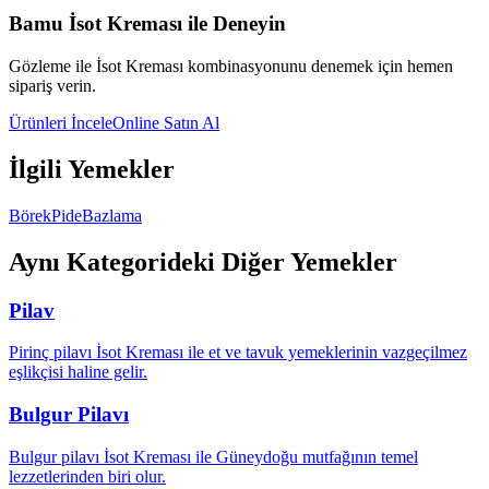
Bamu İsot Kreması ile Deneyin
Gözleme
ile İsot Kreması kombinasyonunu denemek için hemen
sipariş verin.
Ürünleri İncele
Online Satın Al
İlgili Yemekler
Börek
Pide
Bazlama
Aynı Kategorideki Diğer Yemekler
Pilav
Pirinç pilavı İsot Kreması ile et ve tavuk yemeklerinin vazgeçilmez
eşlikçisi haline gelir.
Bulgur Pilavı
Bulgur pilavı İsot Kreması ile Güneydoğu mutfağının temel
lezzetlerinden biri olur.