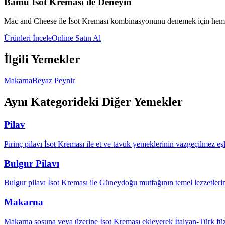
Bamu İsot Kreması ile Deneyin
Mac and Cheese
ile İsot Kreması kombinasyonunu denemek için hemen
Ürünleri İncele
Online Satın Al
İlgili Yemekler
Makarna
Beyaz Peynir
Aynı Kategorideki Diğer Yemekler
Pilav
Pirinç pilavı İsot Kreması ile et ve tavuk yemeklerinin vazgeçilmez eşli
Bulgur Pilavı
Bulgur pilavı İsot Kreması ile Güneydoğu mutfağının temel lezzetlerin
Makarna
Makarna sosuna veya üzerine İsot Kreması ekleyerek İtalyan-Türk füzyo