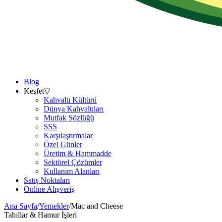
Blog
Keşfet
▽
Kahvaltı Kültürü
Dünya Kahvaltıları
Mutfak Sözlüğü
SSS
Karşılaştırmalar
Özel Günler
Üretim & Hammadde
Sektörel Çözümler
Kullanım Alanları
Satış Noktaları
Online Alışveriş
Ana Sayfa
/
Yemekler
/
Mac and Cheese
Tahıllar & Hamur İşleri