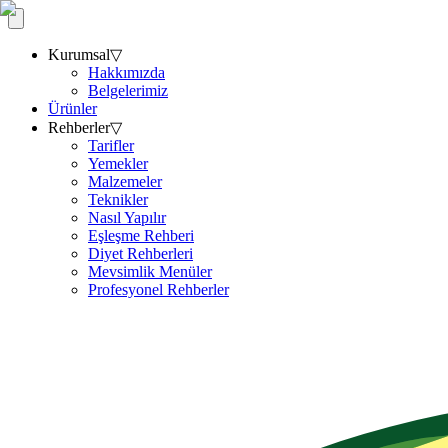
Kurumsal
▽
Hakkımızda
Belgelerimiz
Ürünler
Rehberler
▽
Tarifler
Yemekler
Malzemeler
Teknikler
Nasıl Yapılır
Eşleşme Rehberi
Diyet Rehberleri
Mevsimlik Menüler
Profesyonel Rehberler