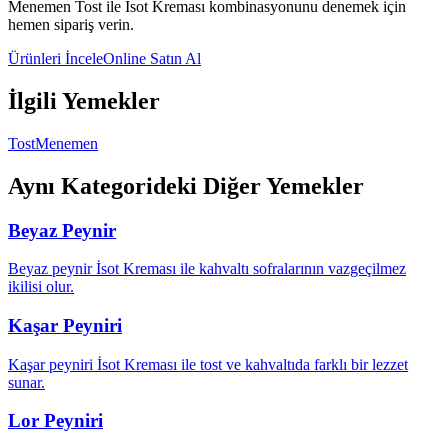
Menemen Tost
ile İsot Kreması kombinasyonunu denemek için
hemen sipariş verin.
Ürünleri İncele
Online Satın Al
İlgili Yemekler
Tost
Menemen
Aynı Kategorideki Diğer Yemekler
Beyaz Peynir
Beyaz peynir İsot Kreması ile kahvaltı sofralarının vazgeçilmez
ikilisi olur.
Kaşar Peyniri
Kaşar peyniri İsot Kreması ile tost ve kahvaltıda farklı bir lezzet
sunar.
Lor Peyniri