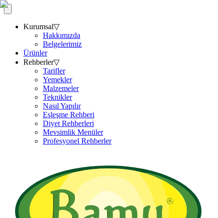
Kurumsal
▽
Hakkımızda
Belgelerimiz
Ürünler
Rehberler
▽
Tarifler
Yemekler
Malzemeler
Teknikler
Nasıl Yapılır
Eşleşme Rehberi
Diyet Rehberleri
Mevsimlik Menüler
Profesyonel Rehberler