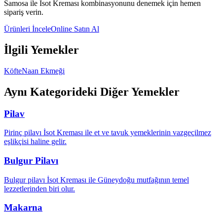
Samosa
ile İsot Kreması kombinasyonunu denemek için hemen
sipariş verin.
Ürünleri İncele
Online Satın Al
İlgili Yemekler
Köfte
Naan Ekmeği
Aynı Kategorideki Diğer Yemekler
Pilav
Pirinç pilavı İsot Kreması ile et ve tavuk yemeklerinin vazgeçilmez
eşlikçisi haline gelir.
Bulgur Pilavı
Bulgur pilavı İsot Kreması ile Güneydoğu mutfağının temel
lezzetlerinden biri olur.
Makarna