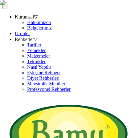
Kurumsal
▽
Hakkımızda
Belgelerimiz
Ürünler
Rehberler
▽
Tarifler
Yemekler
Malzemeler
Teknikler
Nasıl Yapılır
Eşleşme Rehberi
Diyet Rehberleri
Mevsimlik Menüler
Profesyonel Rehberler