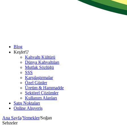
Blog
Keşfet
▽
Kahvaltı Kültürü
Dünya Kahvaltıları
Mutfak Sözlüğü
SSS
Karşılaştırmalar
Özel Günler
Üretim & Hammadde
Sektörel Çözümler
Kullanım Alanları
Satış Noktaları
Online Alışveriş
Ana Sayfa
/
Yemekler
/
Soğan
Sebzeler