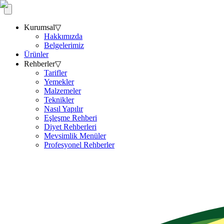
Kurumsal
▽
Hakkımızda
Belgelerimiz
Ürünler
Rehberler
▽
Tarifler
Yemekler
Malzemeler
Teknikler
Nasıl Yapılır
Eşleşme Rehberi
Diyet Rehberleri
Mevsimlik Menüler
Profesyonel Rehberler