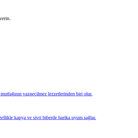
verin.
mutfağının vazgeçilmez lezzetlerinden biri olur.
ellikle kapya ve sivri biberde harika uyum sağlar.