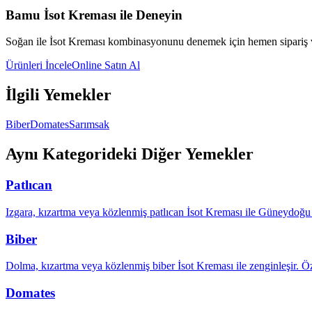
Bamu İsot Kreması ile Deneyin
Soğan
ile İsot Kreması kombinasyonunu denemek için hemen sipariş 
Ürünleri İncele
Online Satın Al
İlgili Yemekler
Biber
Domates
Sarımsak
Aynı Kategorideki Diğer Yemekler
Patlıcan
Izgara, kızartma veya közlenmiş patlıcan İsot Kreması ile Güneydoğu 
Biber
Dolma, kızartma veya közlenmiş biber İsot Kreması ile zenginleşir. Öz
Domates