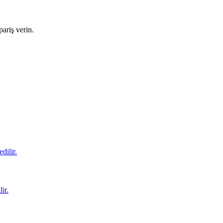
ariş verin.
dilir.
ir.