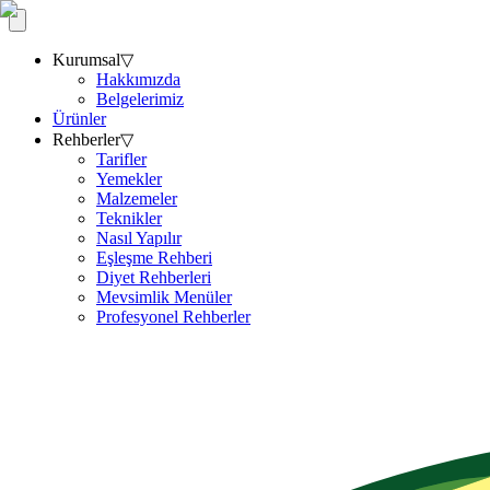
Kurumsal
▽
Hakkımızda
Belgelerimiz
Ürünler
Rehberler
▽
Tarifler
Yemekler
Malzemeler
Teknikler
Nasıl Yapılır
Eşleşme Rehberi
Diyet Rehberleri
Mevsimlik Menüler
Profesyonel Rehberler