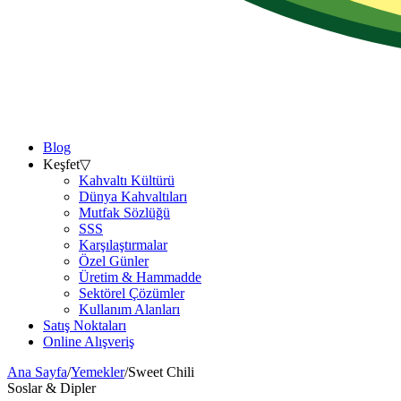
Blog
Keşfet
▽
Kahvaltı Kültürü
Dünya Kahvaltıları
Mutfak Sözlüğü
SSS
Karşılaştırmalar
Özel Günler
Üretim & Hammadde
Sektörel Çözümler
Kullanım Alanları
Satış Noktaları
Online Alışveriş
Ana Sayfa
/
Yemekler
/
Sweet Chili
Soslar & Dipler