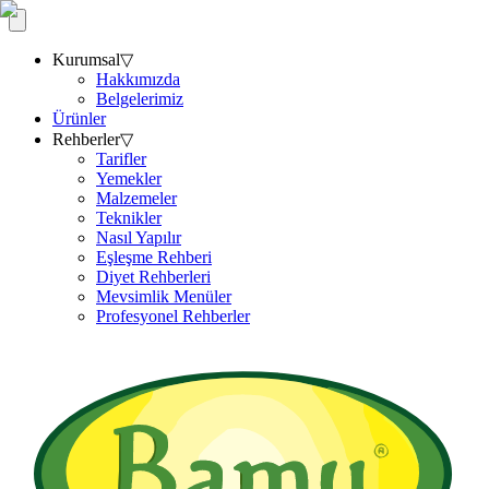
Kurumsal
▽
Hakkımızda
Belgelerimiz
Ürünler
Rehberler
▽
Tarifler
Yemekler
Malzemeler
Teknikler
Nasıl Yapılır
Eşleşme Rehberi
Diyet Rehberleri
Mevsimlik Menüler
Profesyonel Rehberler